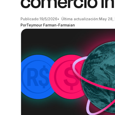
comercio in
Publicado:
19/5/2026
• Última actualización:
May 28,
Por
Teymour Farman-Farmaian