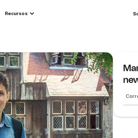
Recursos
S
Man
new
Corr