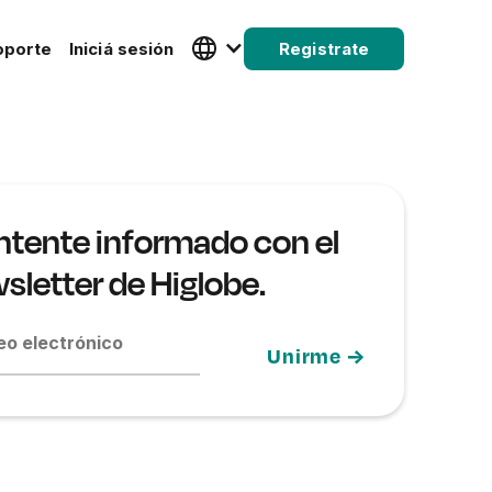
oporte
Iniciá sesión
Registrate
tente informado con el
sletter de Higlobe.
eo electrónico