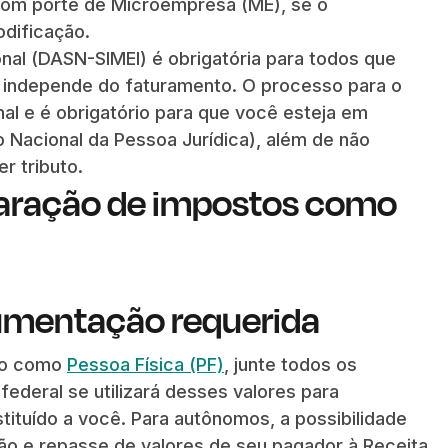
 com porte de Microempresa (ME), se o
odificação.
nal (DASN-SIMEI) é obrigatória para todos que
independe do faturamento. O processo para o
nal e é obrigatório para que você esteja em
 Nacional da Pessoa Jurídica), além de não
r tributo.
aração de impostos como
cumentação requerida
ção como
Pessoa Física (PF)
, junte todos os
ederal se utilizará desses valores para
ituído a você. Para autônomos, a possibilidade
ção e repasse de valores de seu pagador à Receita