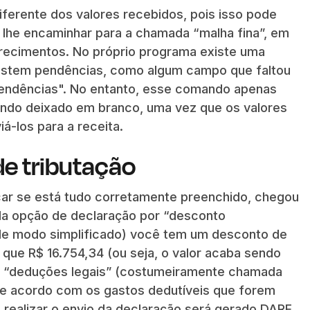
ferente dos valores recebidos, pois isso pode
 lhe encaminhar para a chamada “malha fina”, em
clarecimentos. No próprio programa existe uma
istem pendências, como algum campo que faltou
 pendências". No entanto, esse comando apenas
sendo deixado em branco, uma vez que os valores
-los para a receita.
de tributação
ar se está tudo corretamente preenchido, chegou
Na opção de declaração por “desconto
e modo simplificado) você tem um desconto de
que R$ 16.754,34 (ou seja, o valor acaba sendo
por “deduções legais” (costumeiramente chamada
de acordo com os gastos dedutíveis que forem
 realizar o envio da declaração será gerado DARF